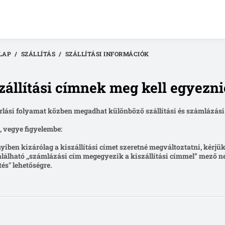
LAP
SZÁLLÍTÁS
SZÁLLÍTÁSI INFORMÁCIÓK
zállítási címnek meg kell egyezn
rlási folyamat közben megadhat különböző szállítási és számlázási
, vegye figyelembe:
iben kizárólag a kiszállítási címet szeretné megváltoztatni, kérjük,
található ,,számlázási cím megegyezik a kiszállítási címmel” mező ne
tés" lehetőségre.