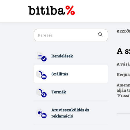
KEZDŐ
A s
Rendelések
A vásá
Szállítás
Kérjük
Amenny
alján 
Termék
"Frissí
Áruvisszaküldés és
reklamáció