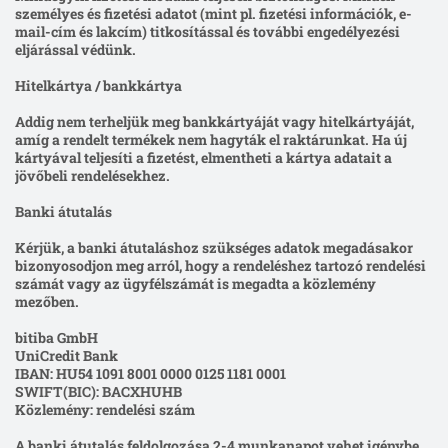
személyes és fizetési adatot (mint pl. fizetési információk, e-
mail-cím és lakcím) titkosítással és további engedélyezési
eljárással védünk.
Hitelkártya / bankkártya
Addig nem terheljük meg bankkártyáját vagy hitelkártyáját,
amíg a rendelt termékek nem hagyták el raktárunkat. Ha új
kártyával teljesíti a fizetést, elmentheti a kártya adatait a
jövőbeli rendelésekhez.
Banki átutalás
Kérjük, a banki átutaláshoz szükséges adatok megadásakor
bizonyosodjon meg arról, hogy a rendeléshez tartozó rendelési
számát vagy az ügyfélszámát is megadta a közlemény
mezőben.
bitiba GmbH
UniCredit Bank
IBAN: HU54 1091 8001 0000 0125 1181 0001
SWIFT(BIC): BACXHUHB
Közlemény: rendelési szám
A banki átutalás feldolgozása 2-4 munkanapot vehet igénybe.