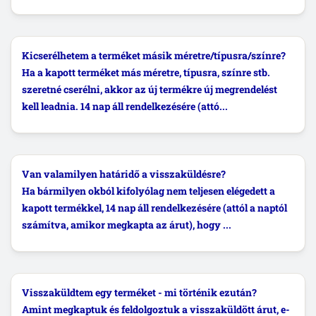
Kicserélhetem a terméket másik méretre/típusra/színre?
Ha a kapott terméket más méretre, típusra, színre stb.
szeretné cserélni, akkor az új termékre új megrendelést
kell leadnia. 14 nap áll rendelkezésére (attó...
Van valamilyen határidő a visszaküldésre?
Ha bármilyen okból kifolyólag nem teljesen elégedett a
kapott termékkel, 14 nap áll rendelkezésére (attól a naptól
számítva, amikor megkapta az árut), hogy ...
Visszaküldtem egy terméket - mi történik ezután?
Amint megkaptuk és feldolgoztuk a visszaküldött árut, e-